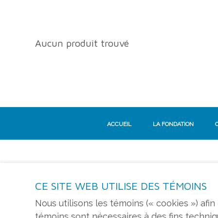
Aucun produit trouvé
ACCUEIL
LA FONDATION
CE SITE WEB UTILISE DES TÉMOINS
S'ABONNER À L'INFOLETTRE
Nous utilisons les témoins (« cookies ») afi
témoins sont nécessaires à des fins techni