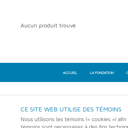
Aucun produit trouvé
ACCUEIL
LA FONDATION
CE SITE WEB UTILISE DES TÉMOINS
S'ABONNER À L'INFOLETTRE
Nous utilisons les témoins (« cookies ») afi
témoins sont nécessaires à des fins techni