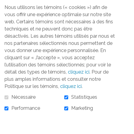
Nous utilisons les témoins (« cookies ») afin de
vous offrir une expérience optimale sur notre site
Aucun produit trouvé
web. Certains témoins sont nécessaires à des fins
techniques et ne peuvent donc pas être
désactivés. Les autres témoins utilisés par nous et
nos partenaires sélectionnés nous permettent de
vous donner une expérience personnalisée. En
cliquant sur « J’accepte », vous acceptez
ACCUEIL
LA FONDATION
OBJECTIFS
RÉALISATIONS
l’utilisation des témoins sélectionnés; pour voir le
ACTIVITÉS
TÉMOIGNAGES
INFOLETTRE
détail des types de témoins,
cliquez ici
. Pour de
CONTACTEZ-NOUS
plus amples informations et consulter notre
Politique sur les témoins,
cliquez ici
.
S'ABONNER À L'INFOLETTRE
Nécessaire
Statistiques
Performance
Marketing