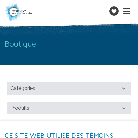
Toggle
navigatio
Faire
un
don
Boutique
CE SITE WEB UTILISE DES TÉMOINS