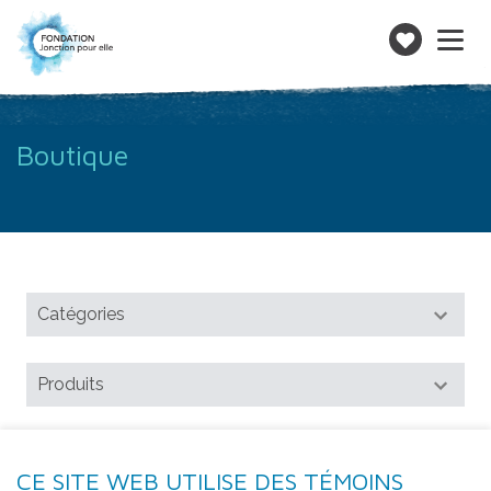
Toggle
navigatio
Faire
un
don
Boutique
CE SITE WEB UTILISE DES TÉMOINS