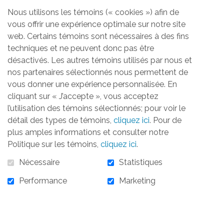
Nous utilisons les témoins (« cookies ») afin de
vous offrir une expérience optimale sur notre site
Aucun produit trouvé
web. Certains témoins sont nécessaires à des fins
techniques et ne peuvent donc pas être
désactivés. Les autres témoins utilisés par nous et
nos partenaires sélectionnés nous permettent de
vous donner une expérience personnalisée. En
cliquant sur « J’accepte », vous acceptez
ACCUEIL
LA FONDATION
OBJECTIFS
RÉALISATIONS
l’utilisation des témoins sélectionnés; pour voir le
ACTIVITÉS
TÉMOIGNAGES
INFOLETTRE
détail des types de témoins,
cliquez ici
. Pour de
CONTACTEZ-NOUS
plus amples informations et consulter notre
Politique sur les témoins,
cliquez ici
.
S'ABONNER À L'INFOLETTRE
Nécessaire
Statistiques
Performance
Marketing