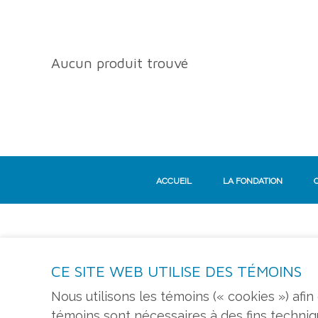
Aucun produit trouvé
ACCUEIL
LA FONDATION
CE SITE WEB UTILISE DES TÉMOINS
S'ABONNER À L'INFOLETTRE
Nous utilisons les témoins (« cookies ») afi
témoins sont nécessaires à des fins techni