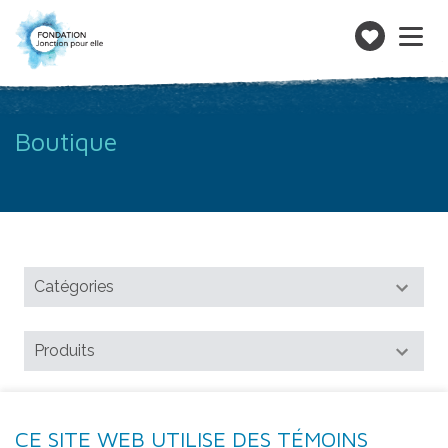
Toggle
navigatio
Faire
un
don
Boutique
CE SITE WEB UTILISE DES TÉMOINS