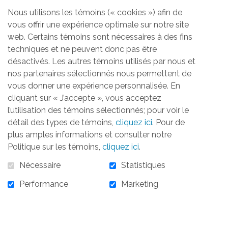
Nous utilisons les témoins (« cookies ») afin de
vous offrir une expérience optimale sur notre site
Aucun produit trouvé
web. Certains témoins sont nécessaires à des fins
techniques et ne peuvent donc pas être
désactivés. Les autres témoins utilisés par nous et
nos partenaires sélectionnés nous permettent de
vous donner une expérience personnalisée. En
cliquant sur « J’accepte », vous acceptez
ACCUEIL
LA FONDATION
OBJECTIFS
RÉALISATIONS
l’utilisation des témoins sélectionnés; pour voir le
ACTIVITÉS
TÉMOIGNAGES
INFOLETTRE
détail des types de témoins,
cliquez ici
. Pour de
CONTACTEZ-NOUS
plus amples informations et consulter notre
Politique sur les témoins,
cliquez ici
.
S'ABONNER À L'INFOLETTRE
Nécessaire
Statistiques
Performance
Marketing