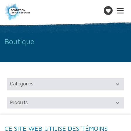
Toggle
navigatio
Faire
un
don
Boutique
CE SITE WEB UTILISE DES TÉMOINS