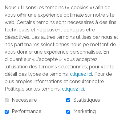
Nous utilisons les témoins (« cookies ») afin de
vous offrir une expérience optimale sur notre site
Aucun produit trouvé
web. Certains témoins sont nécessaires à des fins
techniques et ne peuvent donc pas être
désactivés. Les autres témoins utilisés par nous et
nos partenaires sélectionnés nous permettent de
vous donner une expérience personnalisée. En
cliquant sur « J’accepte », vous acceptez
ACCUEIL
LA FONDATION
OBJECTIFS
RÉALISATIONS
l’utilisation des témoins sélectionnés; pour voir le
ACTIVITÉS
TÉMOIGNAGES
INFOLETTRE
détail des types de témoins,
cliquez ici
. Pour de
CONTACTEZ-NOUS
plus amples informations et consulter notre
Politique sur les témoins,
cliquez ici
.
S'ABONNER À L'INFOLETTRE
Nécessaire
Statistiques
Performance
Marketing