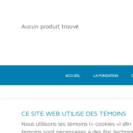
Aucun produit trouvé
ACCUEIL
LA FONDATION
CE SITE WEB UTILISE DES TÉMOINS
S'ABONNER À L'INFOLETTRE
Nous utilisons les témoins (« cookies ») afi
témoins sont nécessaires à des fins techni