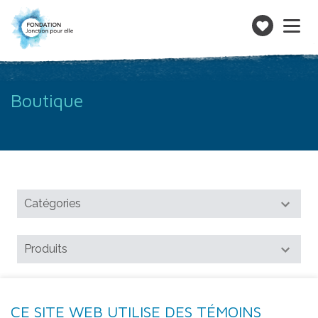
Toggle
navigatio
Faire
un
don
Boutique
CE SITE WEB UTILISE DES TÉMOINS