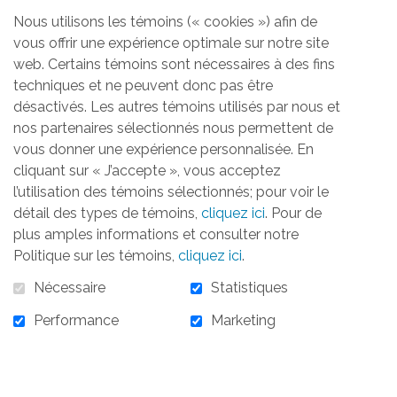
Nous utilisons les témoins (« cookies ») afin de
vous offrir une expérience optimale sur notre site
Aucun produit trouvé
web. Certains témoins sont nécessaires à des fins
techniques et ne peuvent donc pas être
désactivés. Les autres témoins utilisés par nous et
nos partenaires sélectionnés nous permettent de
vous donner une expérience personnalisée. En
cliquant sur « J’accepte », vous acceptez
ACCUEIL
LA FONDATION
OBJECTIFS
RÉALISATIONS
l’utilisation des témoins sélectionnés; pour voir le
ACTIVITÉS
TÉMOIGNAGES
INFOLETTRE
détail des types de témoins,
cliquez ici
. Pour de
CONTACTEZ-NOUS
plus amples informations et consulter notre
Politique sur les témoins,
cliquez ici
.
S'ABONNER À L'INFOLETTRE
Nécessaire
Statistiques
Performance
Marketing