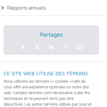
Rapports annuels
Partagez
Une histoire de cœur et de
dévouement
CE SITE WEB UTILISE DES TÉMOINS
Nous utilisons les témoins (« cookies ») afin de
vous offrir une expérience optimale sur notre site
En 1986, la question du financement s’est
web. Certains témoins sont nécessaires à des fins
imposée de façon incessante. C’est ainsi
techniques et ne peuvent donc pas être
e
qu’en 1992, lors du 10
anniversaire de la
désactivés. Les autres témoins utilisés par nous et