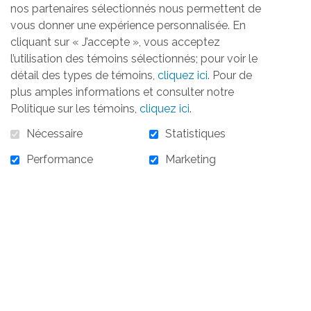
maison d’hébergement Jonction pour
nos partenaires sélectionnés nous permettent de
Elle, il a été envisagé de procéder à la
vous donner une expérience personnalisée. En
création d’une fondation. De comité de
cliquant sur « J’accepte », vous acceptez
l’utilisation des témoins sélectionnés; pour voir le
financement qu’elle était au départ, la
détail des types de témoins,
cliquez ici
. Pour de
Fondation Jonction pour Elle
est mise sur
plus amples informations et consulter notre
pied en 2006 et reçoit son statut
Politique sur les témoins,
cliquez ici
.
d’organisme à but non lucratif en 2007.
Nécessaire
Statistiques
La Fondation Jonction pour Elle se
Performance
Marketing
préoccupe des victimes de violence
conjugale depuis 2006. Elle n’a cessé
depuis de subvenir, année après année,
aux besoins matériels et financiers des
femmes et enfants des territoires de
Lévis, Chutes-de-la Chaudière,
Bellechasse, Lotbinière et Nouvelle-
Beauce.