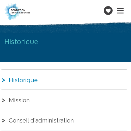
Toggle
navigatio
Faire
un
don
Historique
Historique
Mission
Conseil d'administration