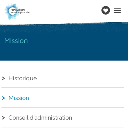
Toggle
navigatio
Faire
un
don
Mission
Historique
Mission
Conseil d'administration