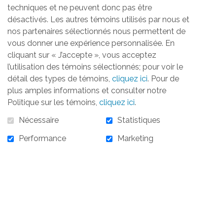
techniques et ne peuvent donc pas être
cause commune, la violence conjugale.
désactivés. Les autres témoins utilisés par nous et
nos partenaires sélectionnés nous permettent de
Elle répond aux besoins non comblés par
vous donner une expérience personnalisée. En
les subventions gouvernementales
cliquant sur « J’accepte », vous acceptez
octroyées à
La Jonction pour Elle
, maison
l’utilisation des témoins sélectionnés; pour voir le
d'hébergement pour les femmes et les
détail des types de témoins,
cliquez ici
. Pour de
enfants victimes de violence conjugale.
plus amples informations et consulter notre
Politique sur les témoins,
cliquez ici
.
Elle soutient également la maison de
2e
Nécessaire
Statistiques
étape Denise Ruel
(nom de la fondatrice
de la maison d’hébergement en 1980),
Performance
Marketing
afin que les femmes ayant été hébergées
à La Jonction pour Elle puissent avoir un
lieu pour continuer à recevoir des
services d'intervention de la part des
professionnelles et pour remédier à un
manque de logis abordables.