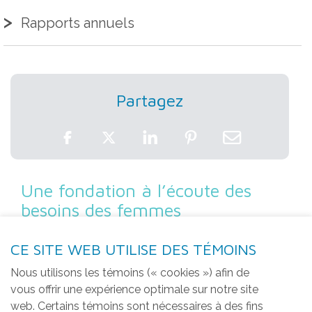
Rapports annuels
Partagez
Une fondation à l’écoute des
besoins des femmes
CE SITE WEB UTILISE DES TÉMOINS
La Fondation Jonction pour Elle recueille des
fonds et mobilise les communautés de Lévis,
Nous utilisons les témoins (« cookies ») afin de
Chutes-de-la-Chaudière, Bellechasse,
vous offrir une expérience optimale sur notre site
Lotbinière et Nouvelle-Beauce autour d’une
web. Certains témoins sont nécessaires à des fins