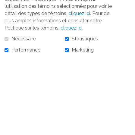
l’utilisation des témoins sélectionnés; pour voir le
détail des types de témoins,
cliquez ici
. Pour de
plus amples informations et consulter notre
Politique sur les témoins,
cliquez ici
.
Nécessaire
Statistiques
Performance
Marketing
15 000,00 $
15 000,00 $ - 7 novembre 2024 - Partenaire Or
(1)
AJOUTER AU PANIER