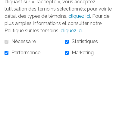
cliquant sur « J’accepte », vous acceptez
l’utilisation des témoins sélectionnés; pour voir le
détail des types de témoins,
cliquez ici
. Pour de
plus amples informations et consulter notre
Politique sur les témoins,
cliquez ici
.
Nécessaire
Statistiques
Performance
Marketing
300,00 $
300,00 $ - 7 novembre 2024 - Billet individuel -
300 $
AJOUTER AU PANIER