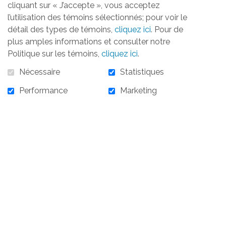
cliquant sur « J’accepte », vous acceptez
l’utilisation des témoins sélectionnés; pour voir le
détail des types de témoins,
cliquez ici
. Pour de
plus amples informations et consulter notre
Politique sur les témoins,
cliquez ici
.
Nécessaire
Statistiques
Performance
Marketing
10 000,00 $
En stock :
10
10 000,00 $ - Partenaire argent - 10 000 $
AJOUTER AU PANIER