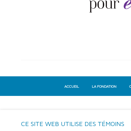
ACCUEIL
LA FONDATION
CE SITE WEB UTILISE DES TÉMOINS
S'ABONNER À L'INFOLETTRE