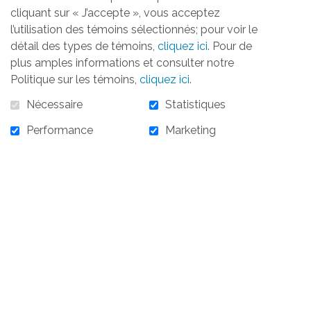
cliquant sur « J’accepte », vous acceptez
l’utilisation des témoins sélectionnés; pour voir le
détail des types de témoins,
cliquez ici
. Pour de
plus amples informations et consulter notre
Politique sur les témoins,
cliquez ici
.
Nécessaire
Statistiques
Performance
Marketing
2 500,00 $
En stock :
35
2 500,00 $ - 28 octobre 2025 - Partenaire 1/2
Table à 2 500 $ - 5 personnes