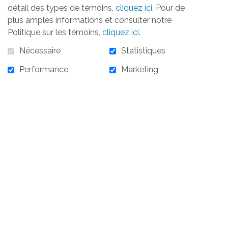
détail des types de témoins,
cliquez ici
. Pour de
plus amples informations et consulter notre
Politique sur les témoins,
cliquez ici
.
10 000,00 $
Nécessaire
Statistiques
Performance
Marketing
10 000,00 $ - 5 novembre 2026 - Partenaire
Argent - 10 000 $ $
AJOUTER AU PANIER