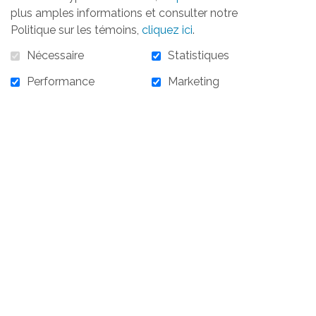
plus amples informations et consulter notre
300,00 $
Politique sur les témoins,
cliquez ici
.
Nécessaire
Statistiques
Performance
Marketing
En stock :
4
300,00 $ - Commandite de visibilité
AJOUTER AU PANIER
ACCUEIL
LA FONDATION
OBJECTIFS
RÉALISATIONS
ACTIVITÉS
TÉMOIGNAGES
INFOLETTRE