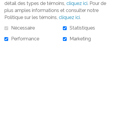
détail des types de témoins,
cliquez ici
. Pour de
plus amples informations et consulter notre
Politique sur les témoins,
cliquez ici
.
10,00 $
Nécessaire
Statistiques
Performance
Marketing
En stock :
46
10,00 $ - Billet 6 à 12 ans
AJOUTER AU PANIER