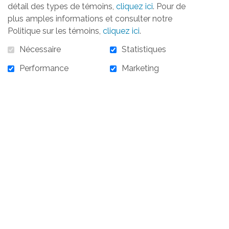
détail des types de témoins,
cliquez ici
. Pour de
plus amples informations et consulter notre
Politique sur les témoins,
cliquez ici
.
1 800,00 $
Nécessaire
Statistiques
Performance
Marketing
En stock :
2
1 800,00 $ - Partenaire BRONZE COMMANDITE
DE 2 BOUTEILLES DE VIN AUX TABLES OU
COCKTAIL - 2018
AJOUTER AU PANIER