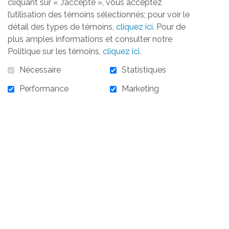
cliquant sur « J’accepte », vous acceptez
l’utilisation des témoins sélectionnés; pour voir le
détail des types de témoins,
cliquez ici
. Pour de
plus amples informations et consulter notre
Politique sur les témoins,
cliquez ici
.
Nécessaire
Statistiques
Performance
Marketing
500,00 $
En stock :
2
500,00 $ - Partenaire de coopération - Chantons
pour Elles - 25 octobre 2022