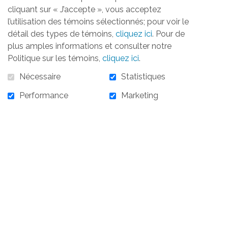
cliquant sur « J’accepte », vous acceptez
l’utilisation des témoins sélectionnés; pour voir le
détail des types de témoins,
cliquez ici
. Pour de
plus amples informations et consulter notre
Politique sur les témoins,
cliquez ici
.
Nécessaire
Statistiques
Performance
Marketing
20,00 $
En stock :
952
20,00 $ - Tirage d'un séjour VIP d'une nuit au
Capitole de Québec