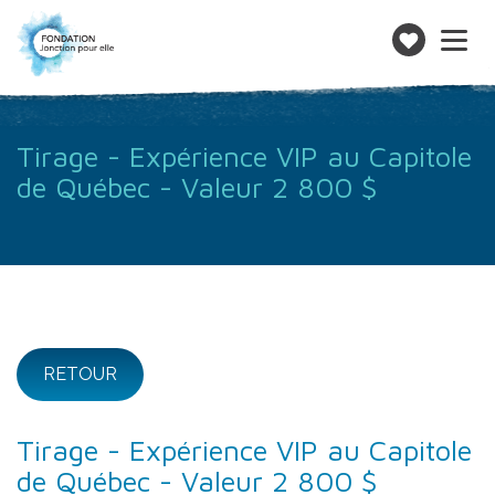
Toggle
navigatio
Faire
un
don
Tirage - Expérience VIP au Capitole
de Québec - Valeur 2 800 $
RETOUR
Tirage - Expérience VIP au Capitole
de Québec - Valeur 2 800 $