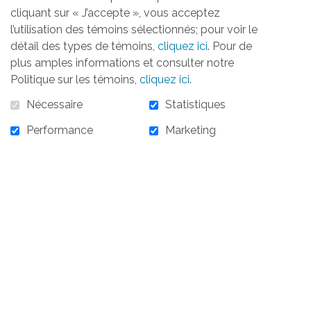
cliquant sur « J’accepte », vous acceptez
l’utilisation des témoins sélectionnés; pour voir le
détail des types de témoins,
cliquez ici
. Pour de
plus amples informations et consulter notre
Politique sur les témoins,
cliquez ici
.
Nécessaire
Statistiques
Performance
Marketing
20 000,00 $
En stock :
5
20 000,00 $ - Chantons pour Elles 24 octobre
2023 - Partenaire Diamant