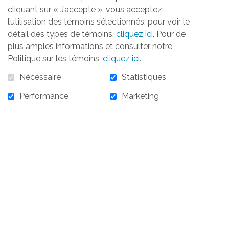
cliquant sur « J’accepte », vous acceptez
l’utilisation des témoins sélectionnés; pour voir le
détail des types de témoins,
cliquez ici
. Pour de
plus amples informations et consulter notre
Politique sur les témoins,
cliquez ici
.
Nécessaire
Statistiques
Performance
Marketing
15 000,00 $
En stock :
10
15 000,00 $ - Chantons pour Elles 24 octobre
2023 - Partenaire Or