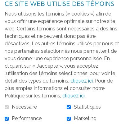
CE SITE WEB UTILISE DES TÉMOINS
Nous utilisons les témoins (« cookies ») afin de
Don In Memoriam 2025
vous offrir une expérience optimale sur notre site
web. Certains témoins sont nécessaires à des fins
techniques et ne peuvent donc pas être
Merci d'avoir choisi la Fondation Jonction pour
désactivés. Les autres témoins utilisés par nous et
Elle pour votre don en mémoire de la personne
nos partenaires sélectionnés nous permettent de
qui vous est chère lors de son décès.
vous donner une expérience personnalisée. En
cliquant sur « J’accepte », vous acceptez
Vous pouvez aussi honorer une personne qui
l’utilisation des témoins sélectionnés; pour voir le
s'est distinguée lors d'un événement comme par
détail des types de témoins,
cliquez ici
. Pour de
exemple un mariage, un baptême,
plus amples informations et consulter notre
reconnaissance d'un diplôme en faisant un don
Politique sur les témoins,
cliquez ici
.
à la Fondation.
Nécessaire
Statistiques
Performance
Marketing