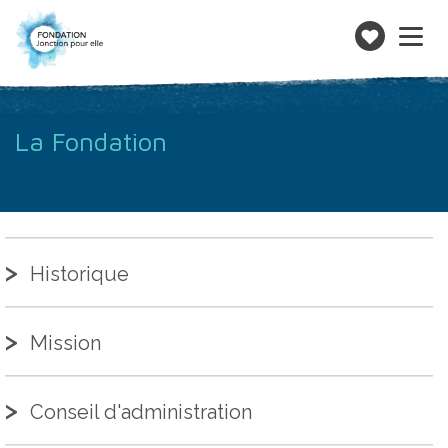
Toggle
navigatio
Faire
un
don
La Fondation
Historique
Mission
Conseil d'administration