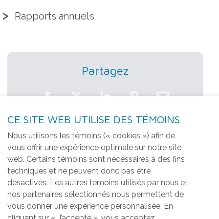
Rapports annuels
Partagez
CE SITE WEB UTILISE DES TÉMOINS
Les victimes de violence
Nous utilisons les témoins (« cookies ») afin de
conjugale peuvent compter sur
vous offrir une expérience optimale sur notre site
une alliée de longue date en
web. Certains témoins sont nécessaires à des fins
techniques et ne peuvent donc pas être
la Fondation Jonction pour Elle.
désactivés. Les autres témoins utilisés par nous et
nos partenaires sélectionnés nous permettent de
La Fondation Jonction pour Elle amasse des
vous donner une expérience personnalisée. En
fonds afin de venir en aide à la maison La
cliquant sur « J’accepte », vous acceptez