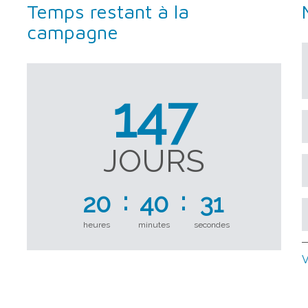
Temps restant à la
campagne
147
JOURS
20
40
30
heures
minutes
secondes
V