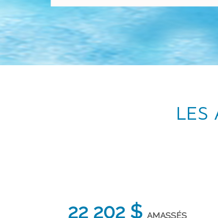
LES 
22 202 $
AMASSÉS