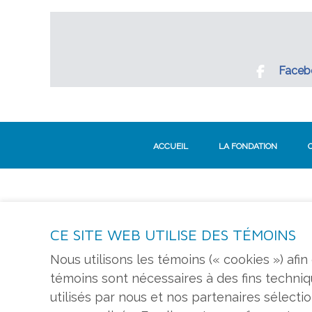
Faceb
ACCUEIL
LA FONDATION
CE SITE WEB UTILISE DES TÉMOINS
S'ABONNER À L'INFOLETTRE
Nous utilisons les témoins (« cookies ») afi
témoins sont nécessaires à des fins techni
utilisés par nous et nos partenaires sélec