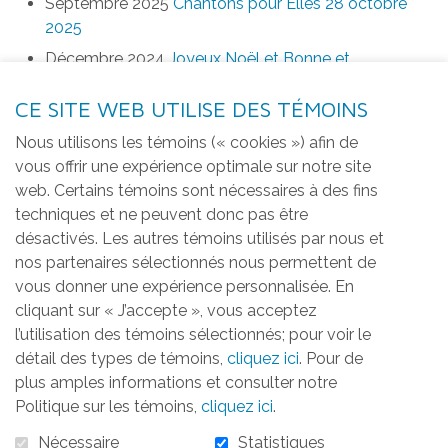
Septembre 2025
Chantons pour Elles 28 octobre
2025
Décembre 2024
Joyeux Noël et Bonne et
Heureuse Année 2025
CE SITE WEB UTILISE DES TÉMOINS
Août 2024
Chantons pour Elles 7 novembre 2024
Nous utilisons les témoins (« cookies ») afin de
vous offrir une expérience optimale sur notre site
web. Certains témoins sont nécessaires à des fins
Archives
techniques et ne peuvent donc pas être
Se désabonner
désactivés. Les autres témoins utilisés par nous et
nos partenaires sélectionnés nous permettent de
vous donner une expérience personnalisée. En
cliquant sur « J’accepte », vous acceptez
l’utilisation des témoins sélectionnés; pour voir le
Archives
détail des types de témoins,
cliquez ici
. Pour de
plus amples informations et consulter notre
Filtrer pour l'année
Politique sur les témoins,
cliquez ici
.
Nécessaire
Statistiques