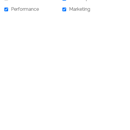
Performance
Marketing
Il n'y a aucune archive.
ACCUEIL
LA FONDATION
OBJECTIFS
RÉALISATIONS
ACTIVITÉS
TÉMOIGNAGES
INFOLETTRE
CONTACTEZ-NOUS
S'ABONNER À L'INFOLETTRE