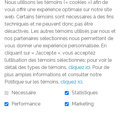
de la 8e édition de
Chantons pour Elles !
Nous utilisons les témoins (« cookies ») afin de
vous offrir une expérience optimale sur notre site
En tant que soeurs, il nous tient à coeur de
web. Certains témoins sont nécessaires à des fins
soutenir la mission de la maison
techniques et ne peuvent donc pas être
d'hébergement
La Jonction pour Elles,
qui
désactivés. Les autres témoins utilisés par nous et
accompagne avec bienveillance des
nos partenaires sélectionnés nous permettent de
vous donner une expérience personnalisée. En
femmes et leurs enfants en quête de
cliquant sur « J’accepte », vous acceptez
sécurité et d'espoir.
l’utilisation des témoins sélectionnés; pour voir le
Cet événement unique, qui allie musique et
détail des types de témoins,
cliquez ici
. Pour de
plus amples informations et consulter notre
solidarité, est l'occasion de joindre nos voix
Politique sur les témoins,
cliquez ici
.
pour faire une réelle différence.
Nécessaire
Statistiques
Nous vous invitons à vous joindre à nous
Performance
Marketing
pour cette soirée où chaque note résonnera
comme un geste de soutien envers une
cause essentielle portée haut et fort par
la
Fondation Jonction pour Elle.