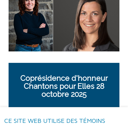
Coprésidence d'honneur
Chantons pour Elles 28
octobre 2025
Marie-Christine et moi, Claudia, sommes
CE SITE WEB UTILISE DES TÉMOINS
fières d'assumer la coprésidence d'honneur