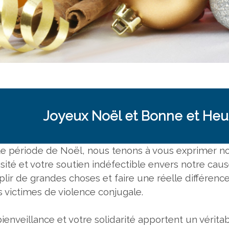
Joyeux Noël et Bonne et He
te période de Noël, nous tenons à vous exprimer no
sité et votre soutien indéfectible envers notre caus
lir de grandes choses et faire une réelle différen
s victimes de violence conjugale.
bienveillance et votre solidarité apportent un véri