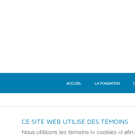
ACCUEIL
LA FONDATION
CE SITE WEB UTILISE DES TÉMOINS
S'ABONNER À L'INFOLETTRE
Nous utilisons les témoins (« cookies ») afi