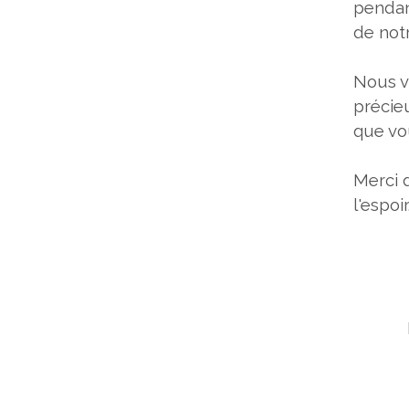
pendant
de not
Nous v
précie
que vo
Merci 
l'espoir