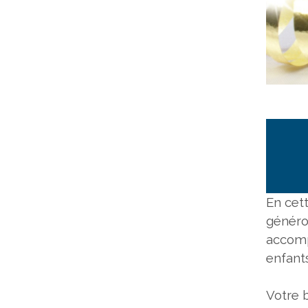
En cet
généro
accomp
enfant
Votre 