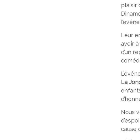
plaisi
Dinamo
l’événe
Leur e
avoir à
d’un re
comédi
L’évén
La Jonc
enfant
d’honne
Nous vo
d’espoi
cause 