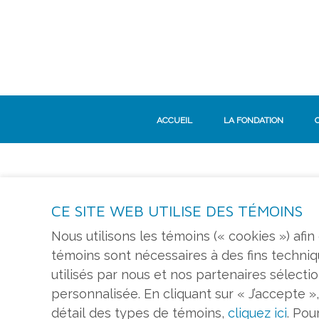
ACCUEIL
LA FONDATION
CE SITE WEB UTILISE DES TÉMOINS
S'ABONNER À L'INFOLETTRE
Nous utilisons les témoins (« cookies ») afi
témoins sont nécessaires à des fins techni
utilisés par nous et nos partenaires sélec
personnalisée. En cliquant sur « J’accepte »,
détail des types de témoins,
cliquez ici
. Pou