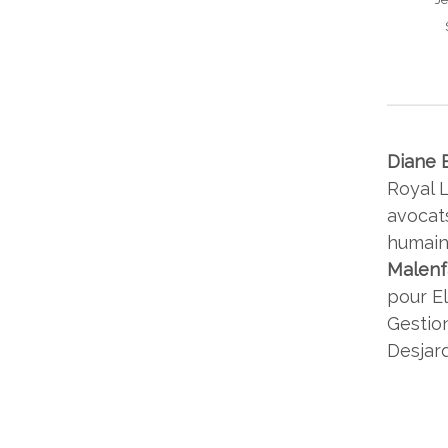
Diane 
Royal 
avocat
humain
Malenf
pour El
Gestio
Desjard