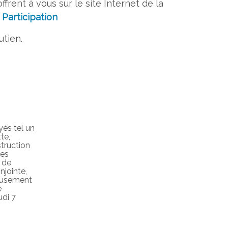
offrent à vous sur le site Internet de la
:
Participation
utien.
és tel un
te,
struction
les
t de
njointe,
eusement
e
udi 7