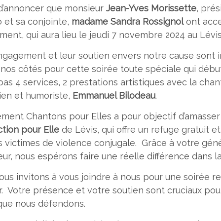
r d’annoncer que monsieur
Jean-Yves Morissette
, pré
 et sa conjointe,
madame Sandra Rossignol
ont acce
ment, qui aura lieu le jeudi 7 novembre 2024 au Lévi
ngagement et leur soutien envers notre cause sont 
 nos côtés pour cette soirée toute spéciale qui débu
pas 4 services, 2 prestations artistiques avec la ch
en et humoriste,
Emmanuel Bilodeau
.
ement Chantons pour Elles a pour objectif d’amasse
tion pour Elle
de Lévis, qui offre un refuge gratuit 
s victimes de violence conjugale. Grâce à votre géné
ur, nous espérons faire une réelle différence dans la
us invitons à vous joindre à nous pour une soirée re
r. Votre présence et votre soutien sont cruciaux po
que nous défendons.