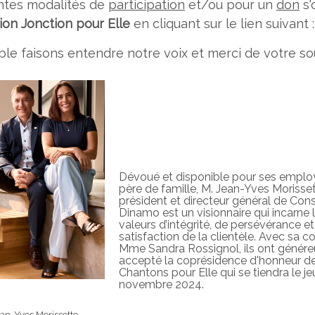
entes modalités de
participation
et/ou pour un
don
s'
ion Jonction pour Elle
en cliquant sur le lien suivant 
le faisons entendre notre voix et merci de votre so
Dévoué et disponible pour ses employ
père de famille, M. Jean-Yves Morisset
président et directeur général de Con
Dinamo est un visionnaire qui incarne 
valeurs d’intégrité, de persévérance e
satisfaction de la clientèle. Avec sa co
Mme Sandra Rossignol, ils ont génér
accepté la coprésidence d'honneur d
Chantons pour Elle qui se tiendra le je
novembre 2024.
an-Yves Morissette