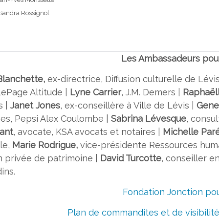
Sandra Rossignol
Les Ambassadeurs pour
Blanchette,
ex-directrice, Diffusion culturelle de Lévis
LePage Altitude |
Lyne Carrier
, J.M. Demers |
Raphaëll
s |
Janet Jones
, ex-conseillère à Ville de Lévis |
Gene
es, Pepsi Alex Coulombe |
Sabrina Lévesque
, consul
ant
, avocate, KSA avocats et notaires |
Michelle Par
le,
Marie Rodrigue,
vice-présidente
Ressources hum
n privée de patrimoine |
David Turcotte
, conseiller 
ins.
Fondation Jonction pou
Plan de commandites et de visibilit