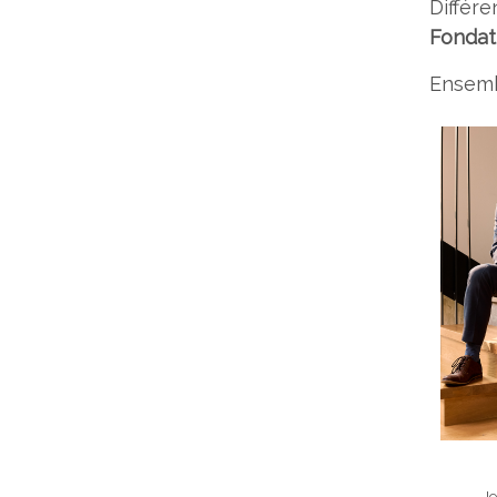
Différ
Fondat
Ensemb
Je