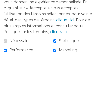
vous donner une expérience personnalisée. En
pour Elle,
Marie Rodrigue,
vice-
cliquant sur « J’accepte », vous acceptez
présidente
Ressources
l’utilisation des témoins sélectionnés; pour voir le
humaines, Dessercom |
Julie Tremblay
, IG
détail des types de témoins,
cliquez ici
. Pour de
Gestion privée de patrimoine |
David
plus amples informations et consulter notre
Turcotte
, conseiller en placements, Valeurs
Politique sur les témoins,
cliquez ici
.
mobilières Desjardins.
Nécessaire
Statistiques
Fondation Jonction pour Elle
Performance
Marketing
Plan de commandites et de visibilité - 7
novembre 2024
RETOUR À L'INFOLETTRE