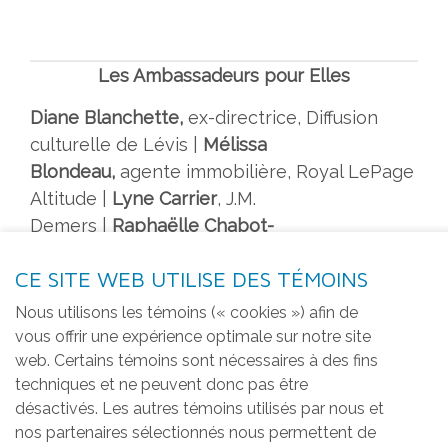
Les Ambassadeurs pour Elles
Diane Blanchette,
ex-directrice, Diffusion
culturelle de Lévis |
Mélissa
Blondeau,
agente immobilière, Royal LePage
Altitude |
Lyne Carrier
, J.M.
Demers |
Raphaëlle Chabot-
Fournier,
avocate, Allia avocats |
Janet Jones
,
CE SITE WEB UTILISE DES TÉMOINS
ex-conseillère à Ville de Lévis |
Geneviève
Lemieux,
directrice des Ressources
Nous utilisons les témoins (« cookies ») afin de
humaines, Pepsi Alex Coulombe |
Sabrina
vous offrir une expérience optimale sur notre site
Lévesque
, consultante, Trio
web. Certains témoins sont nécessaires à des fins
techniques et ne peuvent donc pas être
Consultation |
Marie-Ève Malenfant
, avocate,
désactivés. Les autres témoins utilisés par nous et
KSA avocats et notaires |
Michelle
nos partenaires sélectionnés nous permettent de
Paré,
directrice générale, Fondation Jonction